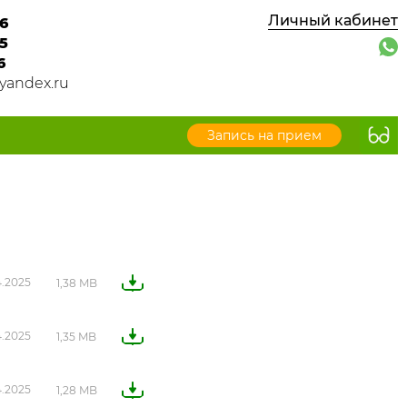
Личный кабинет
6
5
6
yandex.ru
Запись на прием
4.2025
1,38 MB
4.2025
1,35 MB
4.2025
1,28 MB