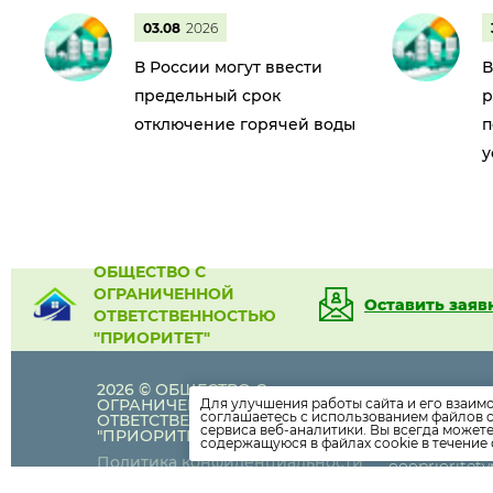
03.08
2026
В России могут ввести
В
предельный срок
р
отключение горячей воды
п
у
ОБЩЕСТВО С
ОГРАНИЧЕННОЙ
Оставить заяв
ОТВЕТСТВЕННОСТЬЮ
"ПРИОРИТЕТ"
2026 © ОБЩЕСТВО С
+7 (473)
235-
ОГРАНИЧЕННОЙ
Для улучшения работы сайта и его взаим
соглашаетесь с использованием файлов c
+7 (473)
235-
ОТВЕТСТВЕННОСТЬЮ
сервиса веб-аналитики. Вы всегда может
"ПРИОРИТЕТ"
+7 (473)
204-5
содержащуюся в файлах cookie в течение 
Политика конфиденциальности
oooprioritet