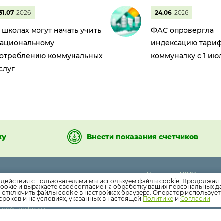
31.07
2026
24.06
2026
 школах могут начать учить
ФАС опровергла
ациональному
индексацию тариф
отреблению коммунальных
коммуналку с 1 ию
слуг
ку
Внести показания счетчиков
Новости ЖКХ
73-96
Офис
одействия с пользователями мы используем файлы cookie. Продолжая 
Новости компании
ookie и выражаете своё согласие на обработку ваших персональных 
73-95
Бухгалтер
е отключить файлы cookie в настройках браузера. Оператор используе
7-16
Диспетчерская
Как оплатить
сроков и на условиях, указанных в настоящей
Политике
и
Согласии
vrn@yandex.ru