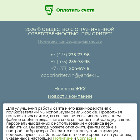
Оплатить счета
2026 © ОБЩЕСТВО С ОГРАНИЧЕННОЙ
ОТВЕТСТВЕННОСТЬЮ "ПРИОРИТЕТ"
Политика конфиденциальности
+7 (473)
235-73-96
+7 (473)
235-73-95
+7 (473)
204-57-16
oooprioritetvrn@yandex.ru
Новости ЖКХ
Новости компании
Как оплатить
Для улучшения работы сайта и его взаимодействия с
Дома
пользователями мы используем файлы cookie. Продолжая
пользоваться сайтом, вы соглашаетесь с использованием
Раскрытие информации
файлов cookie и выражаете своё согласие на обработку ваших
персональных данных с использованием сервиса веб-
Вопросы
аналитики. Вы всегда можете отключить файлы cookie в
настройках браузера. Оператор использует информацию,
содержащуюся в файлах cookie в течение сроков и на условиях,
указанных в настоящей
Политике
и
Согласии